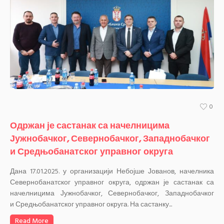
0
Одржан је састанак са начелницима
Јужнобачког, Севернобачког, Западнобачког
и Средњобанатског управног округа
Дана 17.01.2025. у организацији Небојше Јованов, начелника
Севернобанатског управног округа, одржан је састанак са
начелницима Јужнобачког, Севернобачког, Западнобачког
и Средњобанатског управног округа. На састанку...
Read More