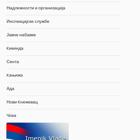
Надлежности и организација
Инспекцијске службе
Јавне набавке
Kикинда
Сента
Kањижа
Ада
Нови Kнежевац
Чока