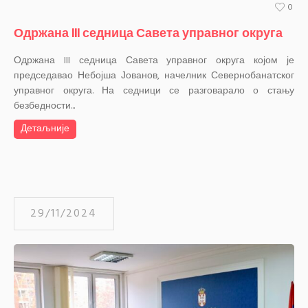
0
Одржана III седница Савета управног округа
Одржана III седница Савета управног округа којом је
председавао Небојша Јованов, начелник Севернобанатског
управног округа. На седници се разговарало о стању
безбедности...
Детаљније
29/11/2024