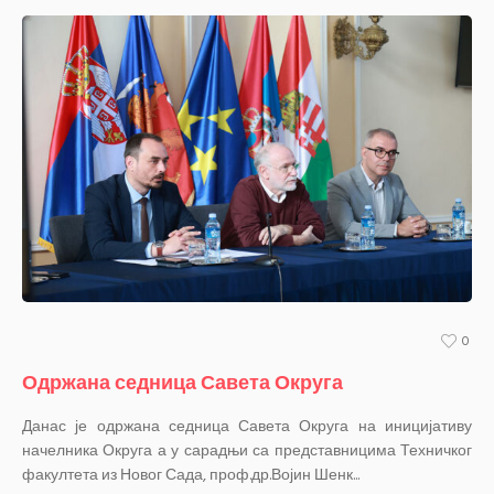
0
Одржана седница Савета Округа
Данас је одржана седница Савета Округа на иницијативу
начелника Округа а у сарадњи са представницима Техничког
факултета из Новог Сада, проф.др.Војин Шенк...