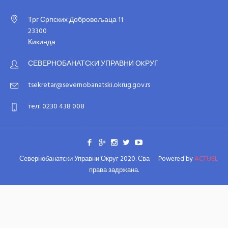
Трг Српских Добровољаца 11
23300
Кикинда
СЕВЕРНОБАНАТСKИ УПРАВНИ ОKРУГ
tsekretar@severnobanatski.okrug.gov.rs
тeл: 0230 438 008
ACTUEL
Севернобанатски Управни Округ 2020. Сва
Powered by
права задржана.