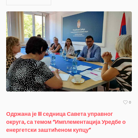
0
Одржана је III седница Савета управног
округа, са темом “Имплементација Уредбе о
енергетски заштићеном купцу”