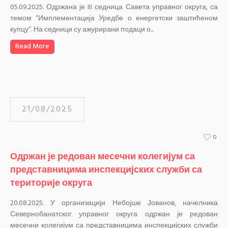
05.09.2025. Одржана је III седница Савета управног округа, са
темом “Имплементација Уредбе о енергетски заштићеном
купцу”. На седници су ажурирани подаци о...
Read More
21/08/2025
0
Одржан је редован месечни колегијум са
представницима инспекцијских служби са
територије округа
20.08.2025. У организацији Небојше Јованов, начелника
Севернобанатског управног округа одржан је редован
месечни колегијум са представницима инспекцијских служби