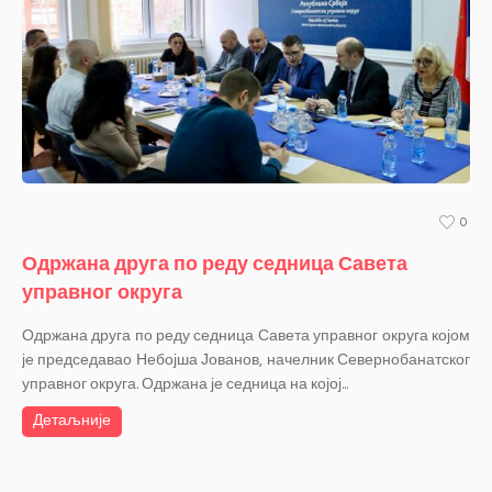
0
Одржана друга по реду седница Савета
управног округа
Одржана друга по реду седница Савета управног округа којом
је председавао Небојша Јованов, начелник Севернобанатског
управног округа. Одржана је седница на којој...
Детаљније