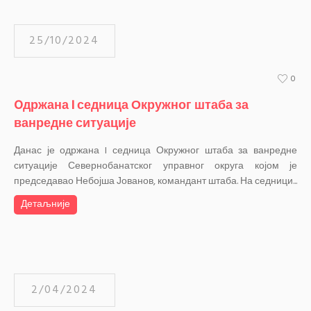
25/10/2024
0
Oдржана I седница Окружног штаба за
ванредне ситуације
Данас је одржана I седница Окружног штаба за ванредне
ситуације Севернобанатског управног округа којом је
председавао Небојша Јованов, командант штаба. На седници...
Детаљније
2/04/2024