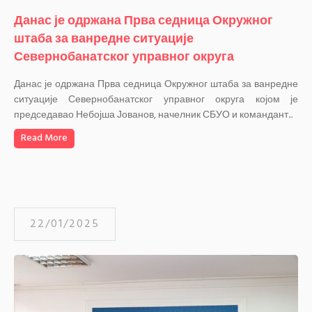
Данас је одржана Прва седница Окружног
штаба за ванредне ситуације
Севернобанатског управног округа
Данас је одржана Прва седница Окружног штаба за ванредне
ситуације Севернобанатског управног округа којом је
председавао Небојша Јованов, начелник СБУО и командант...
Read More
22/01/2025