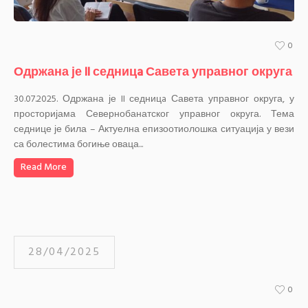
0
Одржана је II седницa Савета управног округа
30.07.2025. Одржана је II седницa Савета управног округа, у
просторијама Севернобанатског управног округа. Тема
седнице је била – Актуелна епизоотиолошка ситуација у вези
са болестима богиње оваца...
Read More
28/04/2025
0