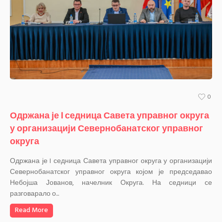
0
Одржана је I седница Савета управног округа
у организацији Севернобанатског управног
округа
Одржана је I седница Савета управног округа у организацији
Севернобанатског управног округа којом је председавао
Небојша Јованов, начелник Округа. На седници се
разговарало о...
Read More