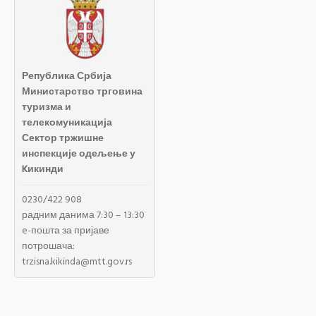
Република Србија
Министарство трговина
туризма и
телекомуникација
Сектор тржишне
инспекције одељење у
Kикинди
0230/422 908
радним данима 7:30 – 13:30
e-пошта за пријаве
потрошача:
trzisna.kikinda@mtt.gov.rs