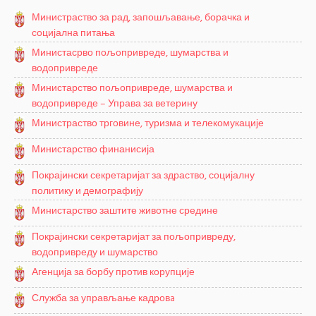
Министраство за рад, запошљавање, борачка и
социјална питања
Министасрво пољопривреде, шумарства и
водопривреде
Министарство пољопривреде, шумарства и
водопривреде – Управа за ветерину
Министраство трговине, туризма и телекомукације
Министарство финанисија
Покрајински секретаријат за здраство, социјалну
политику и демографију
Министарство заштите животне средине
Покрајински секретаријат за пољопривреду,
водопривреду и шумарство
Агенција за борбу против корупције
Служба за управљање кадровa