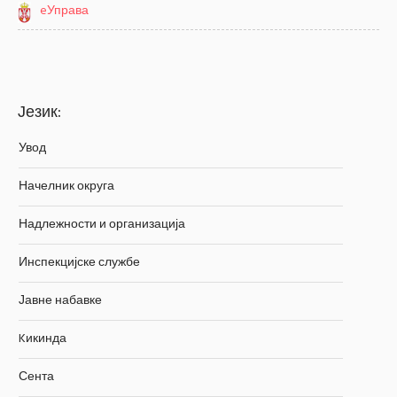
eУправа
Језик:
Увод
Начелник округа
Надлежности и организација
Инспекцијске службе
Јавне набавке
Kикинда
Сента