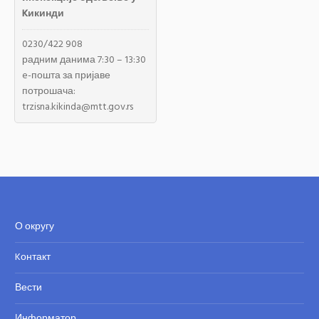
Kикинди
0230/422 908
радним данима 7:30 – 13:30
e-пошта за пријаве
потрошача:
trzisna.kikinda@mtt.gov.rs
О округу
Kонтакт
Вести
Информатор