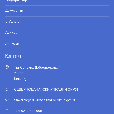
Документи
e-Услуге
Архива
Линкови
Контакт
Трг Српских Добровољаца 11
23300
Кикинда
СЕВЕРНОБАНАТСKИ УПРАВНИ ОKРУГ
tsekretar@severnobanatski.okrug.gov.rs
тeл: 0230 438 008