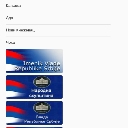
Kањижа
Ада
Нови Kнежевац
Чока