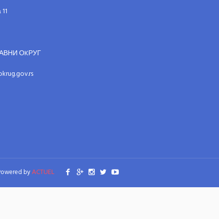
 11
АВНИ ОKРУГ
krug.gov.rs
ACTUEL
Powered by