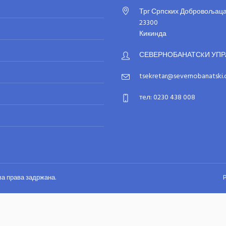
Трг Српских Добровољаца
23300
Кикинда
СЕВЕРНОБАНАТСKИ УПР
tsekretar@severnobanatski.o
тeл: 0230 438 008
ва права задржана.