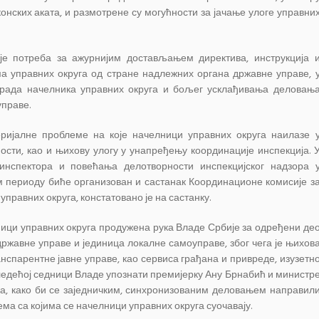
онских аката, и размотрене су могућности за јачање улоге управни
е потреба за ажурнијим достављањем директива, инструкција 
а управних округа од стране надлежних органа државне управе, 
 рада начелника управних округа и бољег усклађивања деловањ
управе.
ријалне проблеме на које начелници управних округа наилазе 
сти, као и њихову улогу у унапређењу координације инспекција. 
нспектора и повећања делотворности инспекцијског надзора 
 периоду биће организован и састанак Координационе комисије з
правних округа, констатовано је на састанку.
ници управних округа продужена рука Владе Србије за одређени де
ржавне управе и јединица локалне самоуправе, због чега је њихов
спарентне јавне управе, као сервиса грађана и привреде, изузетн
 следећој седници Владе упознати премијерку Ану Брнабић и министр
а, како би се заједничким, синхронизованим деловањем направил
а са којима се начелници управних округа суочавају.