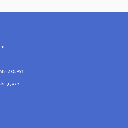
 11
АВНИ ОKРУГ
krug.gov.rs