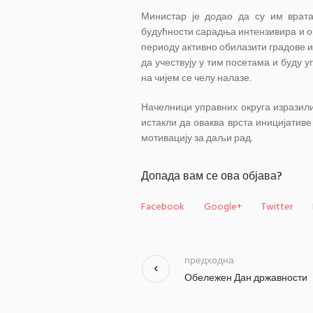
Министар је додао да су им врат
будућности сарадња интензивира и ов
периоду активно обилазити градове и
да учествују у тим посетама и буду у
на чијем се челу налазе.
Начелници управних округа изразил
истакли да оваква врста иницијати
мотивацију за даљи рад.
Допада вам се ова објава?
Facebook
Google+
Twitter
предходна
Обележен Дан државности