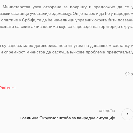
а Министарства увек отворена за подршку и предложио да се 
акви састанци учесталије одржавају. Он је навео и да ће у наредно
 општине у Србији, те да ће начелници управних округа бити позван
познати са свим активностима које се спроводе на територији округ
и су задовољство договорима постигнутим на данашњем састанку 
ве и спремност министра да саслуша њихове проблеме представљај
Pinterest
следећа
I седница Окружног штаба за ванредне ситуације