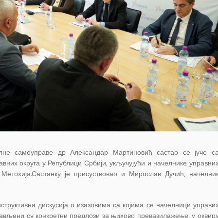
лне самоуправе др Александар Мартиновић састао се јуче с
вних округа у Републици Србији, укључујући и начелнике управни
 Метохија.Састанку је присуствовао и Мирослав Дучић, начелни
нструктивна дискусија о изазовима са којима се начелници управи
стављени су конкретни предлози за њихово превазилажење, у оквир