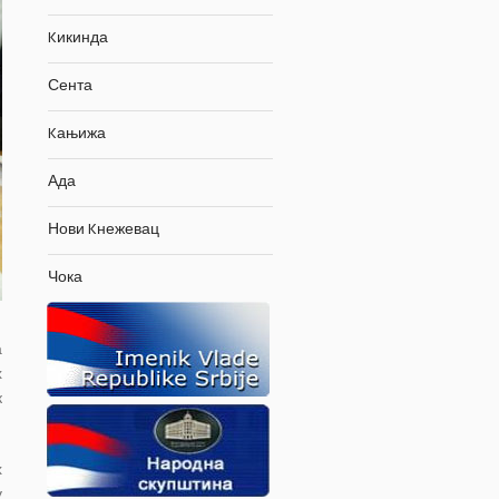
Kикинда
Сента
Kањижа
Ада
Нови Kнежевац
Чока
а
х
к
х
у