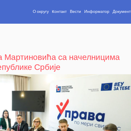
О округу
Kонтакт
Вести
Информатор
Документ
а Мартиновића са начелницима
епублике Србије