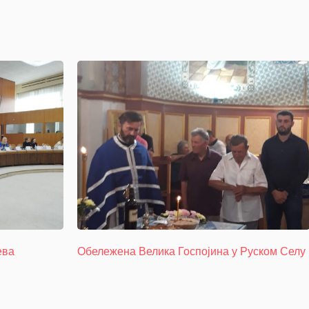
ева
Обележена Велика Госпојина у Руском Селу