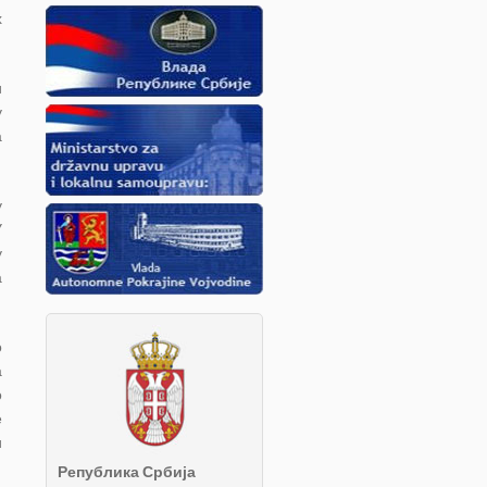
х
и
у
а
у
У
у
а
о
а
о
е
и
Република Србија