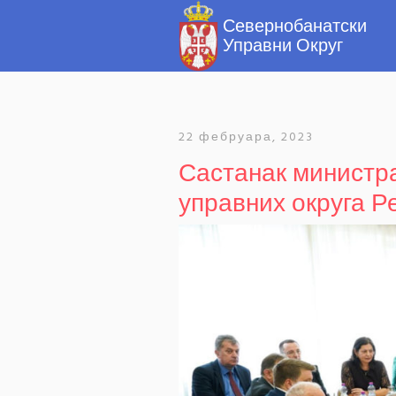
22 фебруара, 2023
Састанак министр
управних округа Р