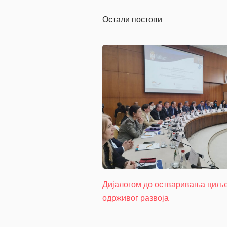
Остали постови
Дијалогом до остваривања циљ
одрживог развоја