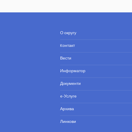
О округу
Kонтакт
Вести
Информатор
Документи
e-Услуге
Архива
Линкови