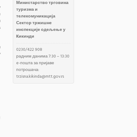
Министарство трговина
у
туризма и
м
телекомуникација
и
Сектор тржишне
а
инспекције одељење у
Kикинди
и
0230/422 908
у
радним данима 7:30 – 13:30
e-пошта за пријаве
потрошача:
trzisna.kikinda@mtt.gov.rs
0