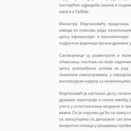
постојећих одредаба закона и подзак
округа у Србији.
Министру Мартиновићу предочена ј
извода из планова рада начелницим
циљу ефикаснијег и економичнијег
подручних јединица органа државне 
Саговорници су размотрили и мате
обављању послова из своје надлежно
циљу унапређења услова за рад и
локалним самоуправама, у наредном
инспекцијски надзор са начелницима у
Мартиновић је нагласио да су начел
државне територије и спона између д
улога у успостављању модерне и тран
важна. Он је поручио да ће на првој
са закључцима са данашњег састанк
конкретни помаци у решавању проблем