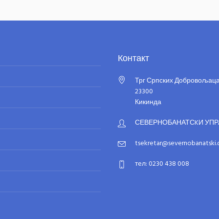
Контакт
Трг Српских Добровољаца
23300
Кикинда
СЕВЕРНОБАНАТСKИ УПР
tsekretar@severnobanatski.o
тeл: 0230 438 008