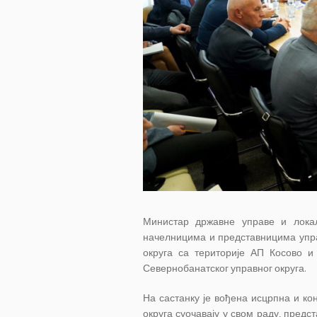
Министар државне управе и лока
начелницима и представницима упра
округа са територије АП Косово и
Севернобанатског управног округа.
На састанку је вођена исцрпна и ко
округа суочавају у свом раду, пред