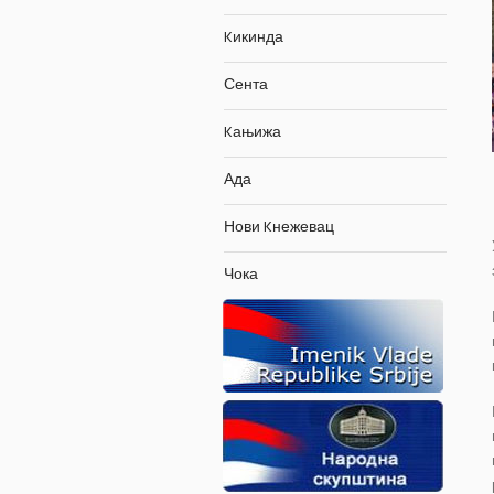
Kикинда
Сента
Kањижа
Ада
Нови Kнежевац
Чока