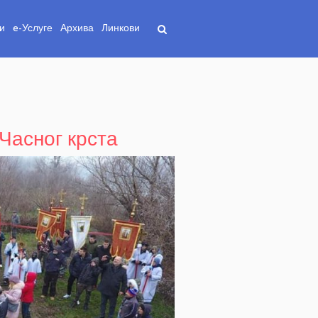
и
e-Услуге
Архива
Линкови
Часног крста