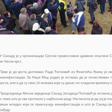
У Санаду је у организацији Српске православне црквене општине С
за Часни крст.
Први је до крста допливао Раде Ћетковић из Фекетића. Њему је ово
манифестацији. За Наџи Маџ радио је истакао да је почаствован 
крста, али и да су свих 20 момака који су данас по хладном времену 
Председница Месне заједнице Санад Јагодица Поповић је истакла 
и тиме што је све протекло у најбољем реду. Нагласила је да јој је 
више младих који се прикључују манифестацији и што је Санад сре
рађају.