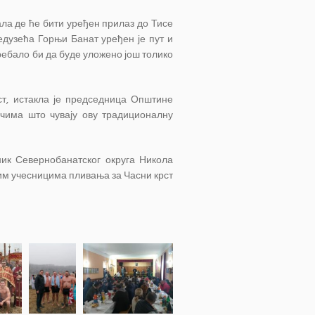
а де ће бити уређен прилаз до Тисе
едузећа Горњи Банат уређен је пут и
требало би да буде уложено још толико
ст, истакла је председница Општине
ачима што чувају ову традиционалну
ник Севернобанатског округа Никола
свим учесницима пливања за Часни крст