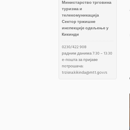
Министарство трговина
туризма и
телекомуникација
Сектор тржишне
инспекције одељење у
Kикинди
0230/422 908
радним данима 7:30 – 13:30
e-пошта за пријаве
потрошача:
trzisna.kikinda@mtt.gov.rs