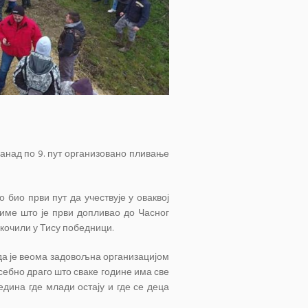
анад по 9. пут организовано пливање
 био први пут да учествује у оваквој
тиме што је први допливао до Часног
скочили у Тису победници.
да је веома задовољна организацијом
посебно драго што сваке године има све
дина где млади остају и где се деца