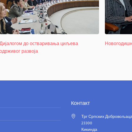
Дијалогом до остваривања циљева
Новогодишњ
одрживог развоја
Контакт
Трг Српских Добровољаца
23300
Кикинда