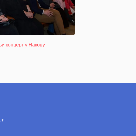
и концерт у Накову
Обележена Велика Госп
 11