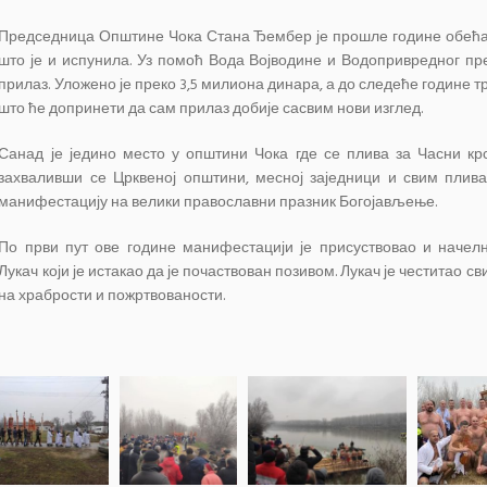
Председница Општине Чока Стана Ђембер је прошле године обећал
што је и испунила. Уз помоћ Вода Војводине и Водопривредног пр
прилаз. Уложено је преко 3,5 милиона динара, а до следеће године 
што ће допринети да сам прилаз добије сасвим нови изглед.
Санад је једино место у општини Чока где се плива за Часни кр
захваливши се Црквеној општини, месној заједници и свим плив
манифестацију на велики православни празник Богојављење.
По први пут ове године манифестацији је присуствовао и начел
Лукач који је истакао да је почаствован позивом. Лукач је честитао 
на храбрости и пожртвованости.