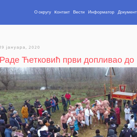
О округу
Kонтакт
Вести
Информатор
Документ
19 јануара, 2020
Раде Ћетковић први допливао до 