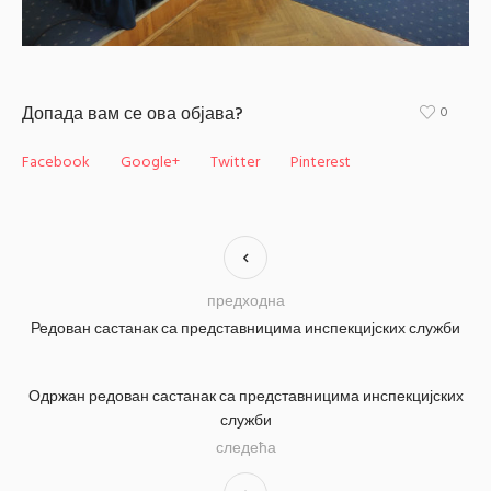
Допада вам се ова објава?
0
Facebook
Google+
Twitter
Pinterest
предходна
Редован састанак са представницима инспекцијских служби
Одржан редован састанак са представницима инспекцијских
служби
следећа