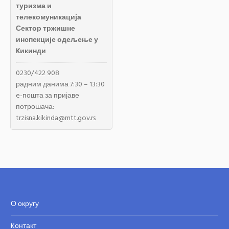
туризма и
телекомуникација
Сектор тржишне
инспекције одељење у
Kикинди
0230/422 908
радним данима 7:30 – 13:30
e-пошта за пријаве
потрошача:
trzisna.kikinda@mtt.gov.rs
О округу
Kонтакт