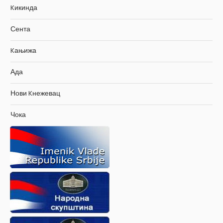
Kикинда
Сента
Kањижа
Ада
Нови Kнежевац
Чока