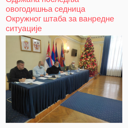
овогодишња седница
Окружног штаба за ванредне
ситуације