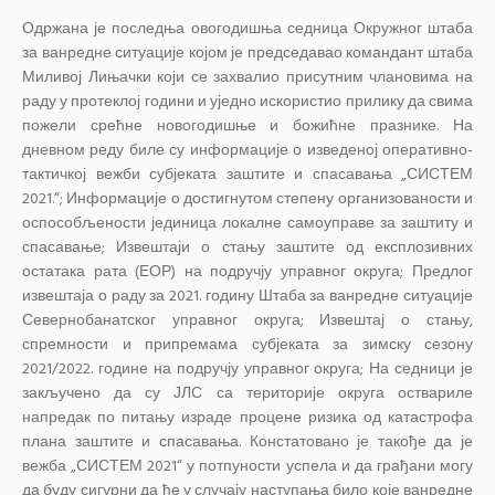
Одржана је последња овогодишња седница Окружног штаба
за ванредне ситуације којом је председавао командант штаба
Миливој Лињачки који се захвалио присутним члановима на
раду у протеклој години и уједно искористио прилику да свима
пожели срећне новогодишње и божићне празнике. На
дневном реду биле су информације о изведеној оперативно-
тактичкој вежби субјеката заштите и спасавања „СИСТЕМ
2021.“; Информације о достигнутом степену организованости и
оспособљености јединица локалне самоуправе за заштиту и
спасавање; Извештаји о стању заштите од експлозивних
остатака рата (ЕОР) на подручју управног округа; Предлог
извештаја о раду за 2021. годину Штаба за ванредне ситуације
Севернобанатског управног округа; Извештај о стању,
спремности и припремама субјеката за зимску сезону
2021/2022. године на подручју управног округа; На седници је
закључено да су ЈЛС са територије округа оствариле
напредак по питању израде процене ризика од катастрофа
плана заштите и спасавања. Констатовано је такође да је
вежба „СИСТЕМ 2021“ у потпуности успела и да грађани могу
да буду сигурни да ће у случају наступања било које ванредне