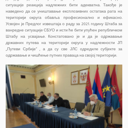
ситуације реакција надлежних бити адекватна. Такође је
наведено да се уништавање експлозивних остатака рата на
територији округа обавља професионално и ефикасно.
Усвојен је Предлог извештаја о раду за 2021. годину Штаба за
ванредне ситуације СБУО и исти ће бити упућен републичком
Штабу на усвајање. Констатовано је и да је одржавање
државних путева на територији округа у надлежности ЈП
„Путеви Србије“ , а да су све ЈЛС одредиле субјекте за
одржавање и чишћење путних праваца на својој територији.