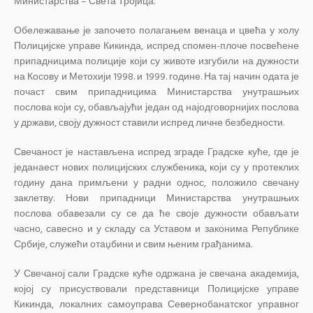
Министарства – Света Тројица.
Обележавање је започето полагањем венаца и цвећа у холу
Полицијске управе Кикинда, испред спомен-плоче посвећене
припадницима полиције који су животе изгубили на дужности
на Косову и Метохији 1998. и 1999. године. На тај начин одата је
почаст свим припадницима Министарства унутрашњих
послова који су, обављајући један од најодговорнијих послова
у држави, своју дужност ставили испред личне безбедности.
Свечаност је настављена испред зграде Градске куће, где је
једанаест нових полицијских службеника, који су у протеклих
годину дана примљени у радни однос, положило свечану
заклетву. Нови припадници Министарства унутрашњих
послова обавезали су се да ће своје дужности обављати
часно, савесно и у складу са Уставом и законима Републике
Србије, служећи отаџбини и свим њеним грађанима.
У Свечаној сали Градске куће одржана је свечана академија,
којој су присуствовали представници Полицијске управе
Кикинда, локалних самоуправа Севернобанатског управног