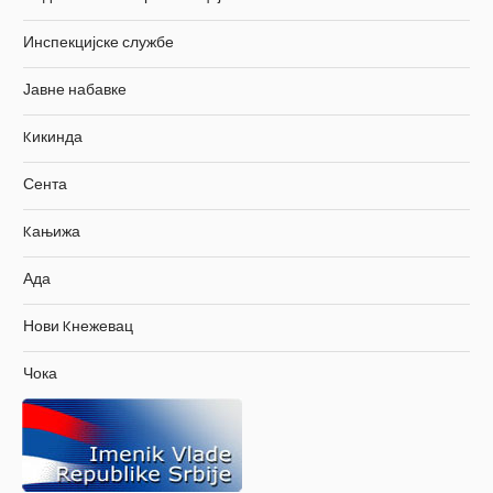
Инспекцијске службе
Јавне набавке
Kикинда
Сента
Kањижа
Ада
Нови Kнежевац
Чока