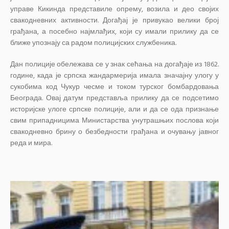
управе Кикинда представиле опрему, возила и део својих
свакодневних активности. Догађај је привукао велики број
грађана, а посебно најмлађих, који су имали прилику да се
ближе упознају са радом полицијских службеника.
Дан полиције обележава се у знак сећања на догађаје из 1862.
године, када је српска жандармерија имала значајну улогу у
сукобима код Чукур чесме и током турског бомбардовања
Београда. Овај датум представља прилику да се подсетимо
историјске улоге српске полиције, али и да се ода признање
свим припадницима Министарства унутрашњих послова који
свакодневно брину о безбедности грађана и очувању јавног
реда и мира.