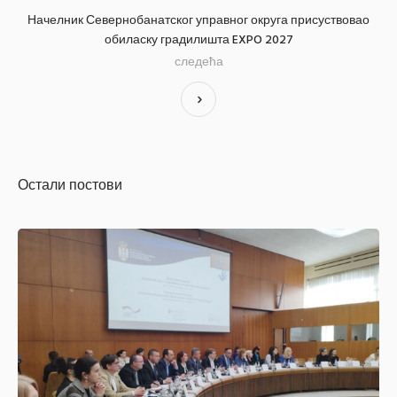
Начелник Севернобанатског управног округа присуствовао
обиласку градилишта EXPO 2027
следећа
Остали постови