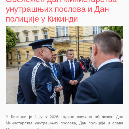
унутрашњих послова и Дан
полиције у Кикинди
У Кикинди је 1. јуна 2026. године свечано обележен Дан
Министарства унутрашњих послова, Дан полиције и слава