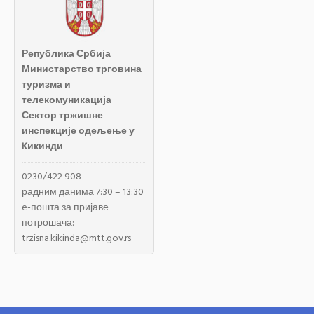
Република Србија
Министарство трговина
туризма и
телекомуникација
Сектор тржишне
инспекције одељење у
Kикинди
0230/422 908
радним данима 7:30 – 13:30
e-пошта за пријаве
потрошача:
trzisna.kikinda@mtt.gov.rs