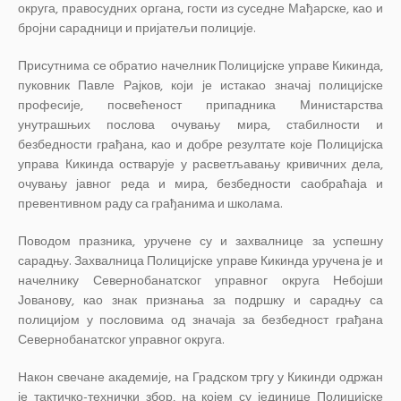
округа, правосудних органа, гости из суседне Мађарске, као и
бројни сарадници и пријатељи полиције.
Присутнима се обратио начелник Полицијске управе Кикинда,
пуковник Павле Рајков, који је истакао значај полицијске
професије, посвећеност припадника Министарства
унутрашњих послова очувању мира, стабилности и
безбедности грађана, као и добре резултате које Полицијска
управа Кикинда остварује у расветљавању кривичних дела,
очувању јавног реда и мира, безбедности саобраћаја и
превентивном раду са грађанима и школама.
Поводом празника, уручене су и захвалнице за успешну
сарадњу. Захвалница Полицијске управе Кикинда уручена је и
начелнику Севернобанатског управног округа Небојши
Јованову, као знак признања за подршку и сарадњу са
полицијом у пословима од значаја за безбедност грађана
Севернобанатског управног округа.
Након свечане академије, на Градском тргу у Кикинди одржан
је тактичко-технички збор, на којем су јединице Полицијске