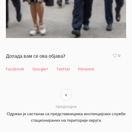
Допада вам се ова објава?
0
Facebook
Google+
Twitter
Pinterest
предходна
Одржан је састанак са представницима инспекцијских служби
стационираних на територији округа